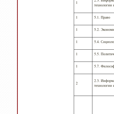
2.3. Инфор
1
технологии 
1
5.1. Право
1
5.2. Эконом
1
5.4. Социол
1
5.5. Полити
1
5.7. Филосо
2.3. Инфор
2
технологии 